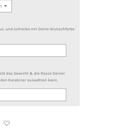
aus, und schreibe mir Deine Wunschfarbe
feld das Gewicht & die Rasse Deiner
nden Karabiner auswählen kann.